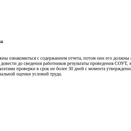
ла
ны ознакомиться с содержанием отчета, потом они его должны п
о довести до сведения работников результаты проведения СОУТ, 
ьтатами проверки в срок не более 30 дней с момента утверждени
иальной оценки условий труда.