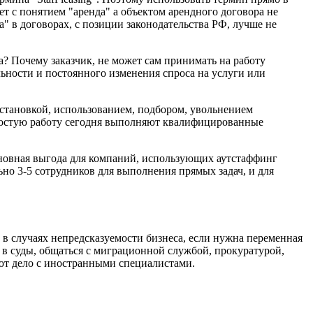
ает с понятием "аренда" а объектом арендного договора не
а" в договорах, с позиции законодательства РФ, лучше не
? Почему заказчик, не может сам принимать на работу
льности и постоянного изменения спроса на услуги или
сстановкой, использованием, подбором, увольнением
ростую работу сегодня выполняют квалифицированные
основная выгода для компаний, использующих аутстаффинг
ьно 3-5 сотрудников для выполнения прямых задач, и для
 в случаях непредсказуемости бизнеса, если нужна переменная
 в суды, общаться с миграционной службой, прокуратурой,
еют дело с иностранными специалистами.