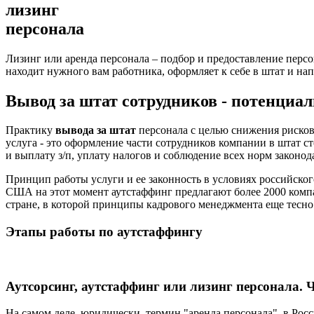
лизинг
персонала
Лизинг или аренда персонала – подбор и предоставление персо
находит нужного вам работника, оформляет к себе в штат и на
Вывод за штат сотрудников - потенциа
Практику
вывода за штат
персонала с целью снижения рисков
услуга - это оформление части сотрудников компании в штат с
и выплату з/п, уплату налогов и соблюдение всех норм законод
Принцип работы услуги и ее законность в условиях российског
США на этот момент аутстаффинг предлагают более 2000 компан
стране, в которой принципы кадрового менеджмента еще тесно
Этапы работы по аутстаффингу
Аутсорсинг, аутстаффинг или лизинг персонала.
На самом деле, юридически, термин "аренда персонала", в Росс