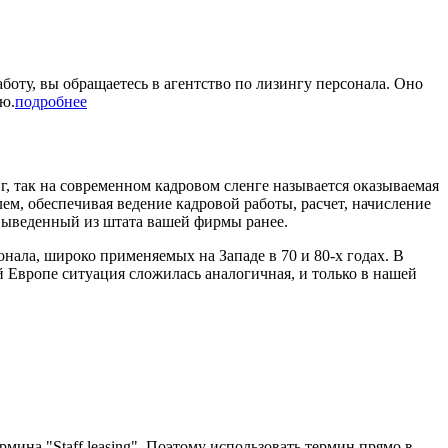
боту, вы обращаетесь в агентство по лизингу персонала. Оно
ию.
подробнее
, так на современном кадровом сленге называется оказываемая
ем, обеспечивая ведение кадровой работы, расчет, начисление
, выведенный из штата вашей фирмы ранее.
нала, широко применяемых на Западе в 70 и 80-х годах. В
 Европе ситуация сложилась аналогичная, и только в нашей
.
рмина "Staff leasing". Поэтому использовать термин прямо в