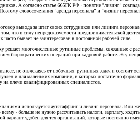
рудников. А согласно статье 665ГК РФ - понятие "лизинг" совпад
 Поэтому словосочетания "аренда персонала" и "лизинг персонал
говор вывода за штат своих сотрудников или лизинга персонала
в том, что в силу непредсказуемости предпринимательской деяте
 часто бывает не заинтересован в постоянной рабочей силе.
ьку решает многочисленные рутинные проблемы, связанные с ра
нием бюрократических операций при кадровой работе. Эту неп
изнесе, не отвлекаясь от побочных, рутинных задач и состоит 
ктуален и для маленьких компаний, в которых достаточно формал
у на плечи квалифицированных специалистов.
мпаниями используется аутстаффинг и лизинг персонала. Или же
всему - больше не нужно рассчитывать налоги, зарплату, ходить
ой вариант удобен для тех организаций, которые постоянно им