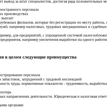
ет вывод за штат специалистов, достигая ряда положительных мо
иностранного персонала
ых производствах
х выплат
арубежных филиалов, которые без регистрации по месту работы,
служб, например налоговых, трудовых миграционных и судебны
апример, для предприятий, с упрощенной системой налогооблож
 предприятия, например увеличения выработки на одного работн
ия в целом следующие преимущества
нистрирование персонала
забастовок, затруднений с трудовой инспекцией
ость труда, нормативные показатели - трудоемкость, выработка
 потерь
вых направлениях деятельности. Юридическая и налоговая ответ
ными органами