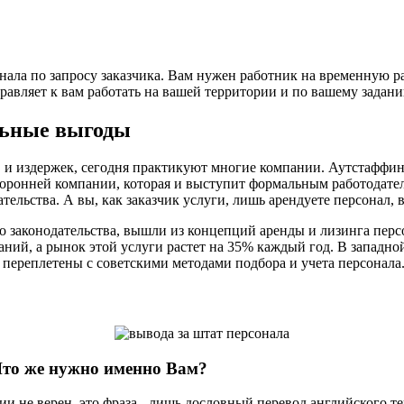
нала по запросу заказчика. Вам нужен работник на временную ра
правляет к вам работать на вашей территории и по вашему задан
льные выгоды
 и издержек, сегодня практикуют многие компании. Аутстаффинг
торонней компании, которая и выступит формальным работодател
ательства. А вы, как заказчик услуги, лишь арендуете персонал
о законодательства, вышли из концепций аренды и лизинга персо
ий, а рынок этой услуги растет на 35% каждый год. В западной
 переплетены с советскими методами подбора и учета персонала
 Что же нужно именно Вам?
ии не верен, это фраза - лишь дословный перевод английского те